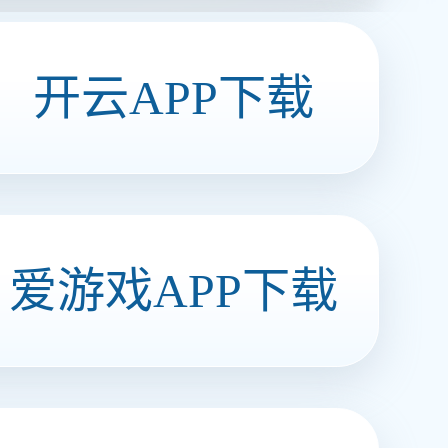
响应效率与数据稳定性。
风控识别成功率
99.2%
欺诈行为识别
级