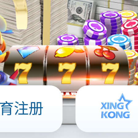
智能引擎实时数据快照