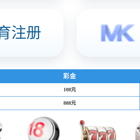
我们的品牌