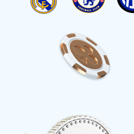
立即下载米兰体育·米兰官方网站APP
米兰体育·米兰官方网站
是一家面向
我们整合
高清赛事直播、数据分析
平台通过多项国际安全认证，系统架
术与客服团队，确保每位用户都能