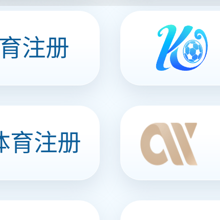
方网站构建的智能分析系统，实时捕捉各项运行数据，提升平台的
AI推荐准确率
稳定上传速率
92.6%
98%
赛事个性推荐
用户数据反馈
安全流程层
访问身份控制