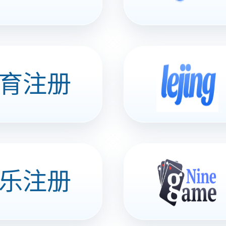
版本更新记录
看每次更新的重点改动，米兰体育·米兰官方网站将持续优化用
移。
推荐。
，适合米兰体育·米兰官方网站用户快速上手。